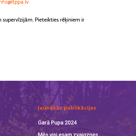
info@ltppa.lv
supervīzijām. Pieteikties rēķiniem ir
Jaunākās publikācijas
Garā Pupa 2024
Mēs visi esam zvaigznes