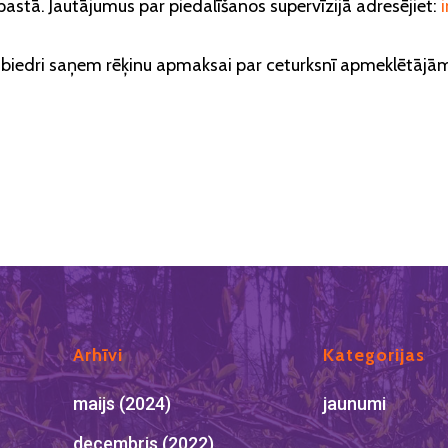
astā. Jautājumus par piedalīšanos supervīzijā adresējiet:
PA biedri saņem rēķinu apmaksai par ceturksnī apmeklētājām 
a
Arhīvi
Kategorijas
maijs (2024)
jaunumi
decembris (2022)