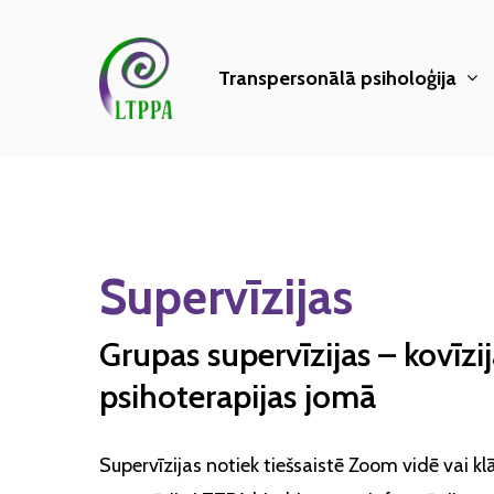
Skip
to
Transpersonālā psiholoģija
main
content
Hit enter to search or ESC to close
Supervīzijas
Grupas supervīzijas – kovīzi
psihoterapijas jomā
Supervīzijas notiek tiešsaistē Zoom vidē vai kl