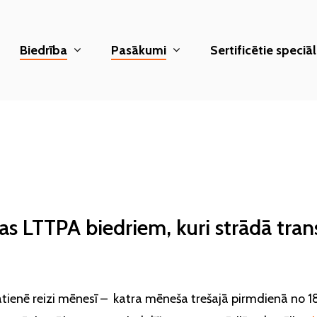
Biedrība
Pasākumi
Sertificētie speciāli
jas LTTPA biedriem, kuri strādā tra
ātienē reizi mēnesī –
katra mēneša trešajā pirmdienā no 18