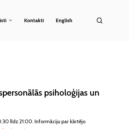
search
sti
Kontakti
English
nspersonālās psiholoģijas un
:30 līdz 21:00. Informāciju par kārtējo