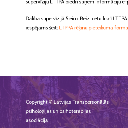
supervīziju LTTPA biedri saņem informāciju e-p
Dalība supervīzijā 5 eiro. Reizi ceturksnī LTT
iespējams šeit:
LTPPA rēķinu pieteikuma form
Copyright © Latvijas Transpersonālās
psiholoģijas un psihoterapijas
asociācija