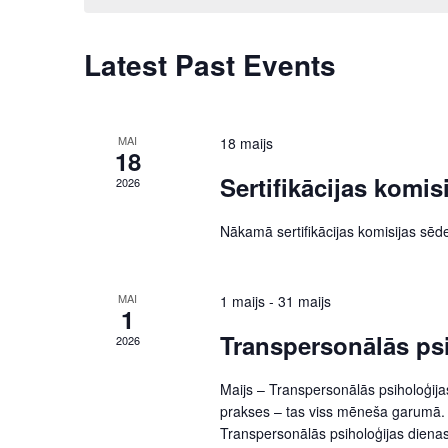
Keyword.
Navigation
Latest Past Events
MAI
18 maijs
18
Sertifikācijas komis
2026
Nākamā sertifikācijas komisijas sēd
MAI
1 maijs
-
31 maijs
1
Transpersonālās psi
2026
Maijs – Transpersonālās psiholoģija
prakses – tas viss mēneša garumā. 
Transpersonālās psiholoģijas di