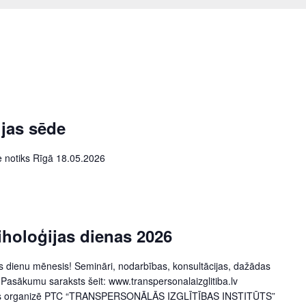
ijas sēde
e notiks Rīgā 18.05.2026
holoģijas dienas 2026
s dienu mēnesis! Semināri, nodarbības, konsultācijas, dažādas
Pasākumu saraksts šeit: www.transpersonalaizglitiba.lv
enas organizē PTC “TRANSPERSONĀLĀS IZGLĪTĪBAS INSTITŪTS”