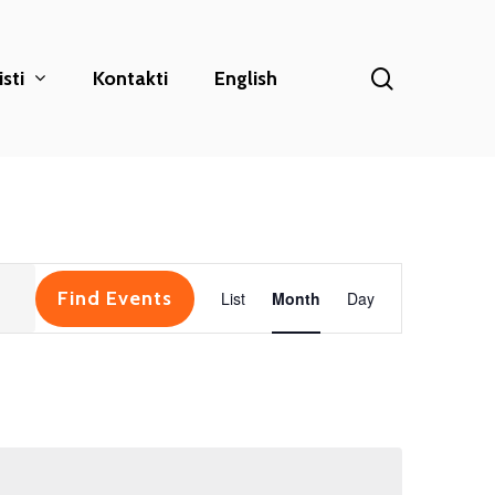
search
sti
Kontakti
English
Event
Find Events
List
Month
Day
Views
Navigation