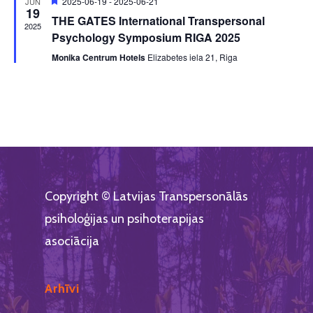
Featured
2025-06-19
-
2025-06-21
JŪN
19
THE GATES International Transpersonal
2025
Psychology Symposium RIGA 2025
Monika Centrum Hotels
Elizabetes iela 21, Riga
Copyright © Latvijas Transpersonālās
psiholoģijas un psihoterapijas
asociācija
Arhīvi