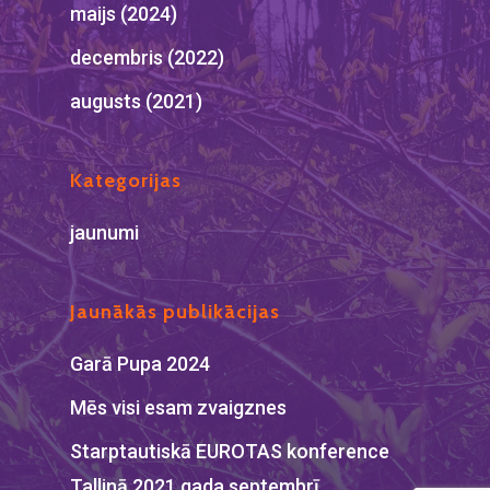
maijs (2024)
decembris (2022)
augusts (2021)
Kategorijas
jaunumi
Jaunākās publikācijas
Garā Pupa 2024
Mēs visi esam zvaigznes
Starptautiskā EUROTAS konference
Tallinā 2021.gada septembrī