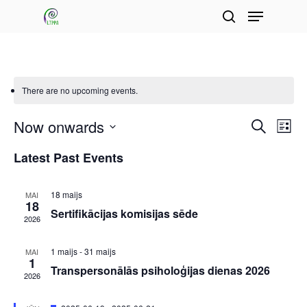
Menu
Skip
search
to
Close
main
Menu
content
There are no upcoming events.
Now onwards
Events
Eve
Search
List
Vie
Search
Select
Latest Past Events
Nav
and
date.
Views
18 maijs
MAI
18
Navigat
Sertifikācijas komisijas sēde
2026
1 maijs
-
31 maijs
MAI
1
Transpersonālās psiholoģijas dienas 2026
2026