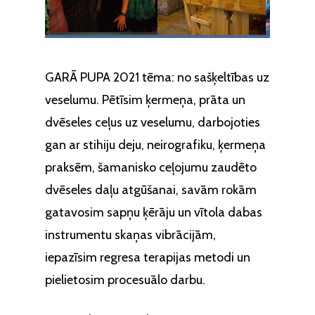
GARĀ PUPA 2021 tēma: no sašķeltības uz
veselumu. Pētīsim ķermeņa, prāta un
dvēseles ceļus uz veselumu, darbojoties
gan ar stihiju deju, neirografiku, ķermeņa
praksēm, šamanisko ceļojumu zaudēto
dvēseles daļu atgūšanai, savām rokām
gatavosim sapņu ķērāju un vītola dabas
instrumentu skaņas vibrācijām,
iepazīsim regresa terapijas metodi un
pielietosim procesuālo darbu.