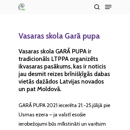
Menu
Skip
search
to
Close
main
Menu
content
Vasaras
skola
Garā
pupa
Vasaras skola GARĀ PUPA ir
tradicionāls LTPPA organizēts
ikvasaras pasākums, kas ir noticis
jau desmit reizes brīnišķīgās dabas
vietās dažādos Latvijas novados
un pat Moldovā.
GARĀ PUPA 2021 iecerēta 21.-25.jūlijā pie
Usmas ezera – ja valstī esošie
ierobežojumi būs mīkstināti un varēsim