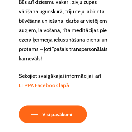
Būs arī dziesmu vakari, zivju zupas
vārīšana ugunskurā, triju ceļu labirinta
būvēšana un iešana, darbs ar vietējiem
augiem, laivošana, rīta meditācijas pie
ezera ķermeņa iekustināšana dienai un
protams – ļoti īpašais transpersonālais
karnevāls!
Sekojiet svaigākajai informācijai
arī
LTPPA Facebook lapā
Visi pasākumi