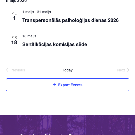
maijs 2026
1 maijs
-
31 maijs
PIE
1
Transpersonālās psiholoģijas dienas 2026
18 maijs
PIR
18
Sertifikācijas komisijas sēde
Previous
Today
Next
Events
Events
Export Events