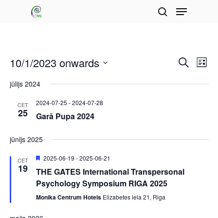
Menu
Skip
search
to
Close
main
Menu
content
10/1/2023 onwards
Events
Eve
Search
List
Vie
Search
Select
jūlijs 2024
Nav
and
date.
2024-07-25
-
2024-07-28
CET
Views
25
Garā Pupa 2024
Navigat
jūnijs 2025
Featured
2025-06-19
-
2025-06-21
CET
19
THE GATES International Transpersonal
Psychology Symposium RIGA 2025
Monika Centrum Hotels
Elizabetes iela 21, Riga